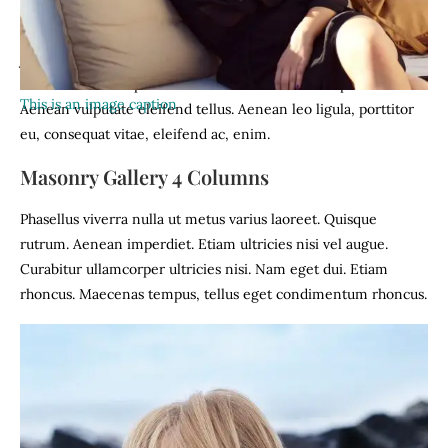
Donec pede justo, fringilla vel, aliquet nec, vulputate eget,
arcu. In enim justo, rhoncus ut, imperdiet a, venenatis vitae,
justo. Nullam dictum felis eu pede mollis pretium. Integer
tincidunt. Cras dapibus. Vivamus elementum semper nisi.
This is an image caption
Aenean vulputate eleifend tellus. Aenean leo ligula, porttitor
eu, consequat vitae, eleifend ac, enim.
Masonry Gallery 4 Columns
Phasellus viverra nulla ut metus varius laoreet. Quisque
rutrum. Aenean imperdiet. Etiam ultricies nisi vel augue.
Curabitur ullamcorper ultricies nisi. Nam eget dui. Etiam
rhoncus. Maecenas tempus, tellus eget condimentum rhoncus.