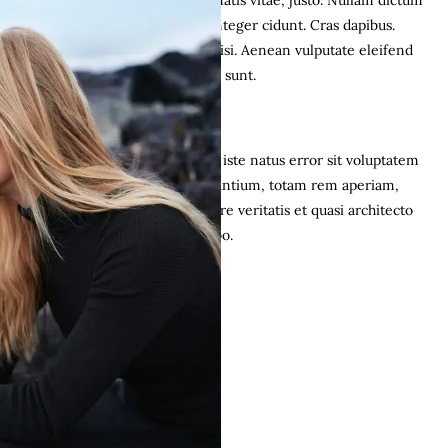
Rhoncus ut, imperdiet a, venenatis vitae, justo. Nullam dictum
felis eu pede mollis pretium. Integer cidunt. Cras dapibus.
Vivamus elementum semper nisi. Aenean vulputate eleifend
tellus. Lorem ipsum. vitae dicta sunt.
Justified Gallery
Sed ut perspiciatis unde omnis iste natus error sit voluptatem
accusantium doloremque laudantium, totam rem aperiam,
eaque ipsa quae ab illo inventore veritatis et quasi architecto
beatae vitae dicta sunt explicabo.