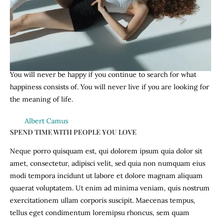
Rhoncus ut, imperdiet a, venenatis vitae, justo. Nullam dictum
felis eu pede mollis pretium. Integer cidunt. Cras dapibus.
Vivamus elementum semper nisi. Aenean vulputate eleifend
tellus. Lorem ipsum. vitae dicta sunt.
You will never be happy if you continue to search for what
happiness consists of. You will never live if you are looking for
the meaning of life.
Albert Camus
SPEND TIME WITH PEOPLE YOU LOVE
Neque porro quisquam est, qui dolorem ipsum quia dolor sit
amet, consectetur, adipisci velit, sed quia non numquam eius
modi tempora incidunt ut labore et dolore magnam aliquam
quaerat voluptatem. Ut enim ad minima veniam, quis nostrum
exercitationem ullam corporis suscipit. Maecenas tempus,
tellus eget condimentum loremipsu rhoncus, sem quam