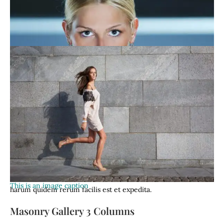
This is an image caption
At vero eos et accusamus et iusto odio dignissimos ducimus
qui blanditiis praesentium voluptatum deleniti atque corrupti
quos dolores et quas molestias excepturi sint occaecati
cupiditate non provident, similique sunt in culpa qui officia
deserunt mollitia animi, id est laborum et dolorum fuga. Et
This is an image caption
harum quidem rerum facilis est et expedita.
Masonry Gallery 3 Columns