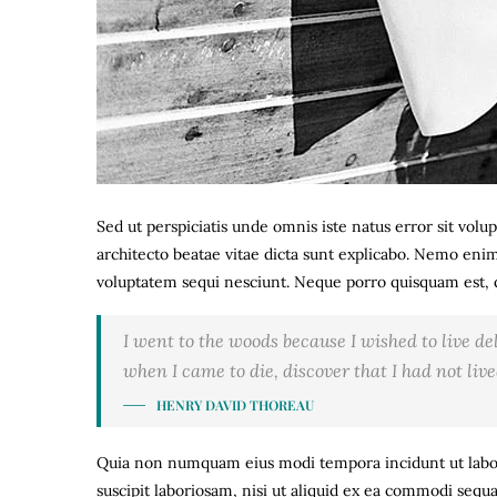
Sed ut perspiciatis unde omnis iste natus error sit vo
architecto beatae vitae dicta sunt explicabo. Nemo enim
voluptatem sequi nesciunt. Neque porro quisquam est, q
I went to the woods because I wished to live deli
when I came to die, discover that I had not live
HENRY DAVID THOREAU
Quia non numquam eius modi tempora incidunt ut labo
suscipit laboriosam, nisi ut aliquid ex ea commodi sequ