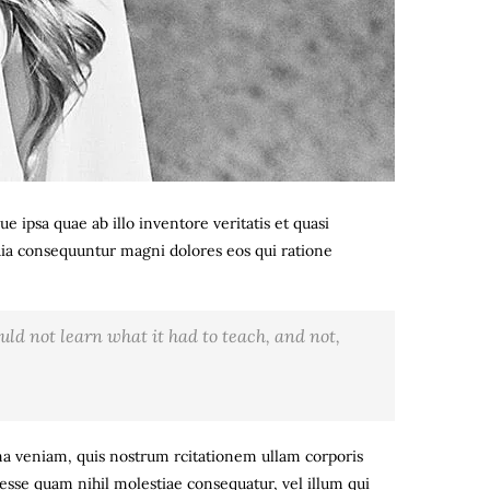
ipsa quae ab illo inventore veritatis et quasi
quia consequuntur magni dolores eos qui ratione
could not learn what it had to teach, and not,
 veniam, quis nostrum rcitationem ullam corporis
 esse quam nihil molestiae consequatur, vel illum qui