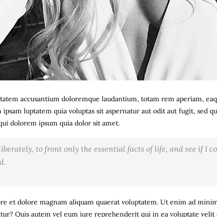
luptatem accusantium doloremque laudantium, totam rem aperiam, eaque 
 ipsam luptatem quia voluptas sit aspernatur aut odit aut fugit, sed 
ui dolorem ipsum quia dolor sit amet.
berately, to front only the essential facts of life, and see if I 
d.
re et dolore magnam aliquam quaerat voluptatem. Ut enim ad minima
atur? Quis autem vel eum iure reprehenderit qui in ea voluptate velit